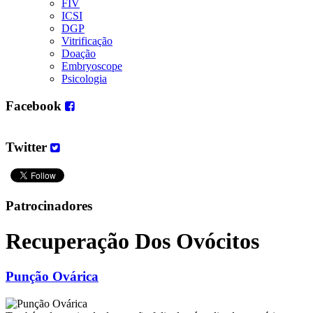
FIV
ICSI
DGP
Vitrificação
Doação
Embryoscope
Psicologia
Facebook
Twitter
Patrocinadores
Recuperação Dos Ovócitos
Punção Ovárica