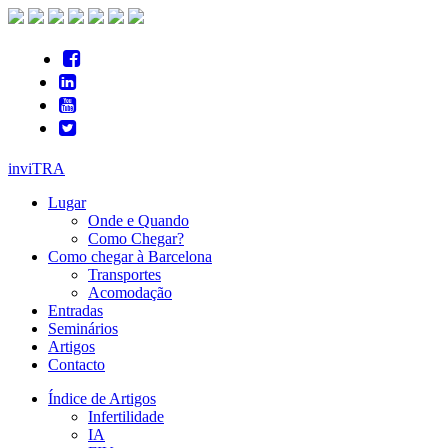
inviTRA
Lugar
Onde e Quando
Como Chegar?
Como chegar à Barcelona
Transportes
Acomodação
Entradas
Seminários
Artigos
Contacto
Índice de Artigos
Infertilidade
IA