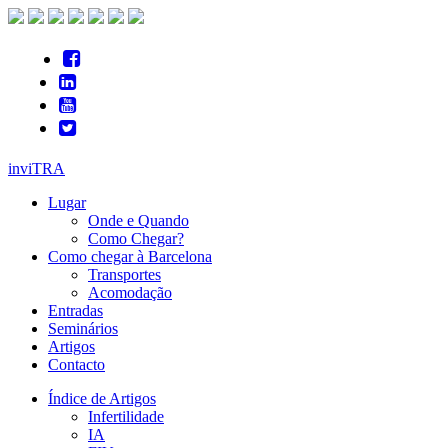
inviTRA
Lugar
Onde e Quando
Como Chegar?
Como chegar à Barcelona
Transportes
Acomodação
Entradas
Seminários
Artigos
Contacto
Índice de Artigos
Infertilidade
IA