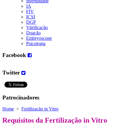
Infertilidade
IA
FIV
ICSI
DGP
Vitrificação
Doação
Embryoscope
Psicologia
Facebook
Twitter
Patrocinadores
Home
>
Fertilização in Vitro
Requisitos da Fertilização in Vitro