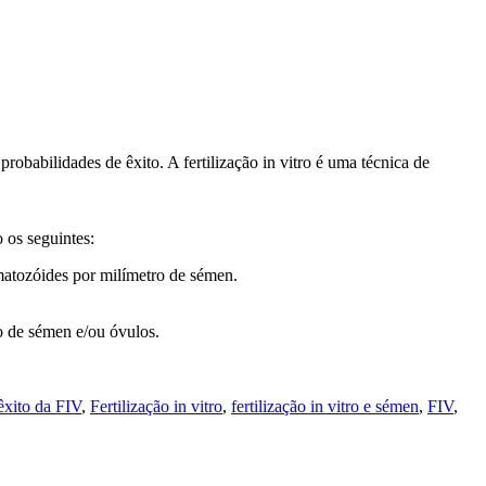
robabilidades de êxito. A fertilização in vitro é uma técnica de
o os seguintes:
matozóides por milímetro de sémen.
ão de sémen e/ou óvulos.
êxito da FIV
,
Fertilização in vitro
,
fertilização in vitro e sémen
,
FIV
,