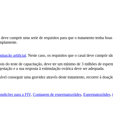
deve cumprir uma serie de requisitos para que o tratamento tenha boas p
mplamente.
minação artificial
. Neste caso, os requisitos que o casal deve cumprir sã
ois do teste de capacitação, deve ter um mínimo de 3 milhões de esper
gestação e a sua resposta à estimulação ovárica deve ser adequada.
sível conseguir uma gravidez através deste tratamento, recorrer à doaç
ondições para a FIV
,
Contagem de espermatozóides
,
Espermatozóides
,