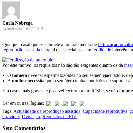
Carla Nobrega
Actualizado: 16/02/2015
Qualquer casal que se submete a um tratamento de
fertilização in vitro
reprodução assistida
na qual os especialistas em
fertilidade
intervêm a
Por este motivo, os requisitos não são tão exigentes quanto os da
inse
O
homem
deve ter espermatozóides no seu sémen ejaculado e, dep
A
mulher
necessita que o seu útero tenha condições de suportar a 
Em casos mais graves, é possível recorrer a um
ICSI
e, se não for pos
Ler em outras línguas:
Tags:
Actualidade da reprodução assistida
,
Capacidade reprodutiva
,
c
Gravidez
,
Ovulação
,
Requisitos da FIV
Sem Comentários