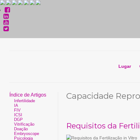
Lugar
Capacidade Repro
Índice de Artigos
Infertilidade
IA
FIV
ICSI
DGP
Requisitos da Fertil
Vitrificação
Doação
Embryoscope
Psicologia