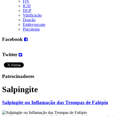
FIV
ICSI
DGP
Vitrificação
Doação
Embryoscope
Psicologia
Facebook
Twitter
Patrocinadores
Salpingite
Salpingite ou Inflamação das Trompas de Falópio