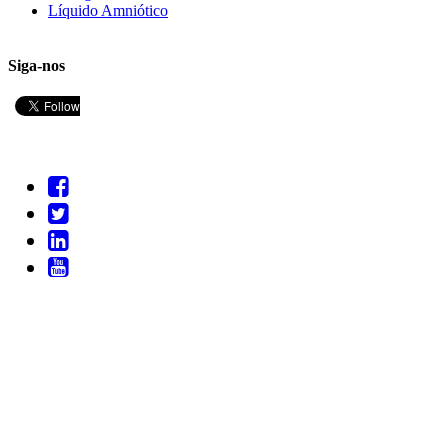
Líquido Amniótico
Siga-nos