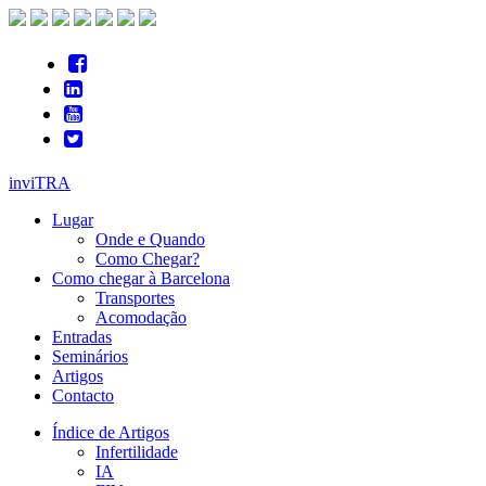
inviTRA
Lugar
Onde e Quando
Como Chegar?
Como chegar à Barcelona
Transportes
Acomodação
Entradas
Seminários
Artigos
Contacto
Índice de Artigos
Infertilidade
IA