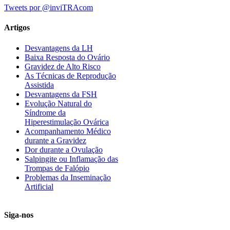
Tweets por @inviTRAcom
Artigos
Desvantagens da LH
Baixa Resposta do Ovário
Gravidez de Alto Risco
As Técnicas de Reprodução
Assistida
Desvantagens da FSH
Evolução Natural do
Síndrome da
Hiperestimulação Ovárica
Acompanhamento Médico
durante a Gravidez
Dor durante a Ovulação
Salpingite ou Inflamação das
Trompas de Falópio
Problemas da Inseminação
Artificial
Siga-nos