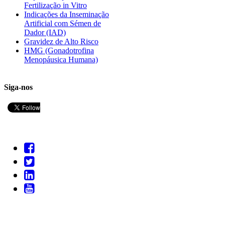
Fertilização in Vitro
Indicações da Inseminação
Artificial com Sémen de
Dador (IAD)
Gravidez de Alto Risco
HMG (Gonadotrofina
Menopáusica Humana)
Siga-nos