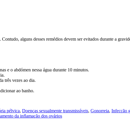
. Contudo, alguns desses remédios devem ser evitados durante a gravide
rnas e o abdómen nessa água durante 10 minutos.
ia.
a três vezes ao dia.
adicionar ao banho.
ria pélvica
,
Doenças sexualmente transmissíveis
,
Gonorreia
,
Infecção g
tamento da inflamação dos ovários