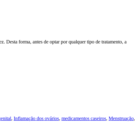
z. Desta forma, antes de optar por qualquer tipo de tratamento, a
enital
,
Inflamação dos ovários
,
medicamentos caseiros
,
Menstruação
,