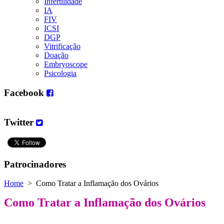
Infertilidade
IA
FIV
ICSI
DGP
Vitrificação
Doação
Embryoscope
Psicologia
Facebook
Twitter
Patrocinadores
Home
>
Como Tratar a Inflamação dos Ovários
Como Tratar a Inflamação dos Ovários