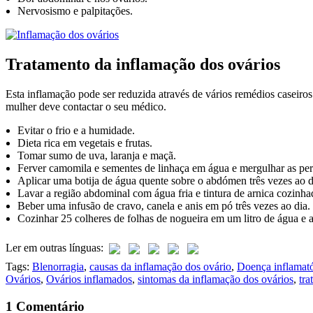
Nervosismo e palpitações.
Tratamento da inflamação dos ovários
Esta inflamação pode ser reduzida através de vários remédios caseiros
mulher deve contactar o seu médico.
Evitar o frio e a humidade.
Dieta rica em vegetais e frutas.
Tomar sumo de uva, laranja e maçã.
Ferver camomila e sementes de linhaça em água e mergulhar as pe
Aplicar uma botija de água quente sobre o abdómen três vezes ao d
Lavar a região abdominal com água fria e tintura de arnica cozinhad
Beber uma infusão de cravo, canela e anis em pó três vezes ao dia.
Cozinhar 25 colheres de folhas de nogueira em um litro de água e 
Ler em outras línguas:
Tags:
Blenorragia
,
causas da inflamação dos ovário
,
Doença inflamató
Ovários
,
Ovários inflamados
,
sintomas da inflamação dos ovários
,
tra
1 Comentário