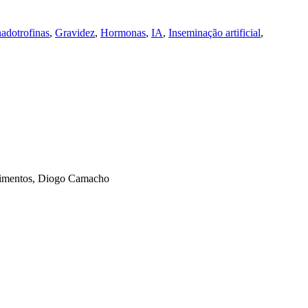
adotrofinas
,
Gravidez
,
Hormonas
,
IA
,
Inseminação artificial
,
mprimentos, Diogo Camacho