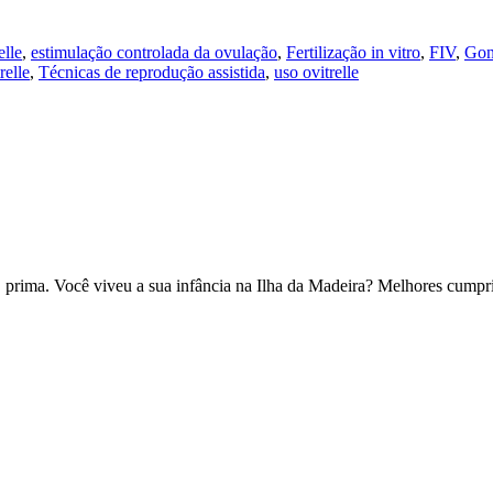
elle
,
estimulação controlada da ovulação
,
Fertilização in vitro
,
FIV
,
Gon
relle
,
Técnicas de reprodução assistida
,
uso ovitrelle
so, prima. Você viveu a sua infância na Ilha da Madeira? Melhores cu