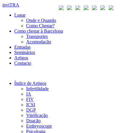
inviTRA
Lugar
Onde e Quando
Como Chegar?
Como chegar à Barcelona
Transportes
Acomodação
Entradas
Seminários
Artigos
Contacto
Índice de Artigos
Infertilidade
IA
FIV
ICSI
DGP
Vitrificação
Doação
Embryoscope
Psicologia