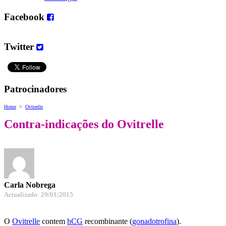
Facebook
Twitter
Patrocinadores
Home
>
Ovitrelle
Contra-indicações do Ovitrelle
Carla Nobrega
Actualizado: 29/01/2015
O
Ovitrelle
contem
hCG
recombinante (
gonadotrofina
).