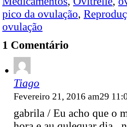
Medicamentos
,
Ovitrelle
,
o
pico da ovulação
,
Reproduçã
ovulação
1 Comentário
Tiago
Fevereiro 21, 2016 am29 11:
gabrila / Eu acho que o 
hora e au qulequar dia ,