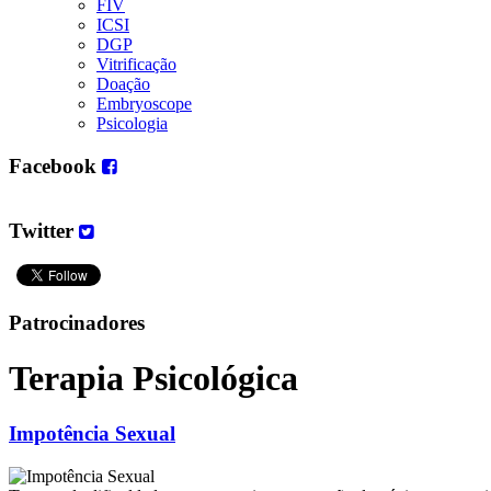
FIV
ICSI
DGP
Vitrificação
Doação
Embryoscope
Psicologia
Facebook
Twitter
Patrocinadores
Terapia Psicológica
Impotência Sexual