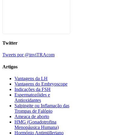
Twitter
Tweets por @inviTRAcom
Artigos
Vantagens da LH
Vantagens do Embryoscope
Indicações da FSH
Espermatozóides e
Antioxidantes
Salpingite ou Inflamação das
Trompas de Falópio
Ameaça de aborto
HMG (Gonadotrofina
Menopáusica Humana)
Hormónio Antimülleriano