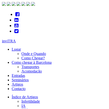
inviTRA
Lugar
Onde e Quando
Como Chegar?
Como chegar à Barcelona
Transportes
Acomodação
Entradas
Seminários
Artigos
Contacto
Índice de Artigos
Infertilidade
IA