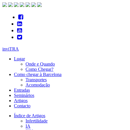
inviTRA
Lugar
Onde e Quando
Como Chegar?
Como chegar à Barcelona
Transportes
Acomodação
Entradas
Seminários
Artigos
Contacto
Índice de Artigos
Infertilidade
IA