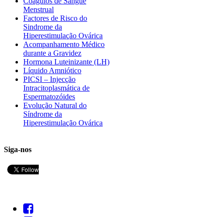
Coágulos de Sangue
Menstrual
Factores de Risco do
Sindrome da
Hiperestimulação Ovárica
Acompanhamento Médico
durante a Gravidez
Hormona Luteinizante (LH)
Líquido Amniótico
PICSI – Injecção
Intracitoplasmática de
Espermatozóides
Evolução Natural do
Síndrome da
Hiperestimulação Ovárica
Siga-nos