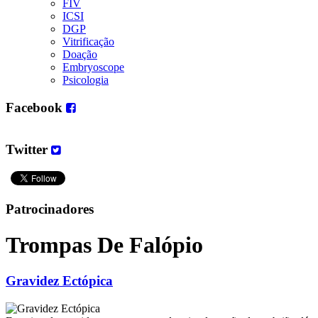
FIV
ICSI
DGP
Vitrificação
Doação
Embryoscope
Psicologia
Facebook
Twitter
Patrocinadores
Trompas De Falópio
Gravidez Ectópica