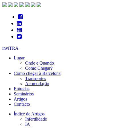
inviTRA
Lugar
Onde e Quando
Como Chegar?
Como chegar à Barcelona
Transportes
Acomodação
Entradas
Seminários
Artigos
Contacto
Índice de Artigos
Infertilidade
IA