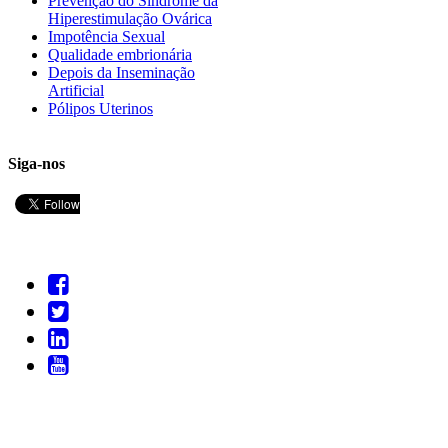
Prevenção do Síndrome da
Hiperestimulação Ovárica
Impotência Sexual
Qualidade embrionária
Depois da Inseminação
Artificial
Pólipos Uterinos
Siga-nos