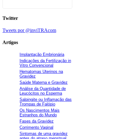
Twitter
Tweets por @inviTRAcom
Artigos
Implantação Embrionária
Indicações da Fertilização in
Vitro Convencional
Hematomas Uterinos na
Gravidez
Saúde Materna e Gravidez
Análise da Quantidade de
Leucócitos no Esperma
Salpingite ou Inflamação das
Trompas de Falópio
Os Nascimentos Mais
Estranhos do Mundo
Fases da Gravidez
Corrimento Vaginal
Sintomas de uma gravidez
antes do atraso menstrual