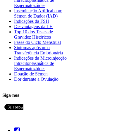
Intracitoplasmática de
Espermatozóides
Inseminação Artifical com
Sémen de Dador (IAD)
Indicações da FSH
Desvantagens da LH
Top 10 dos Testes de
Gravidez Históricos
Fases do Ciclo Menstrual
Sintomas após uma
Transferência Embrionária
Indicações da Microinjecção
Intracitoplasmática de
Espermatozóides
Doação de Sémen
Dor durante a Ovulação
Siga-nos