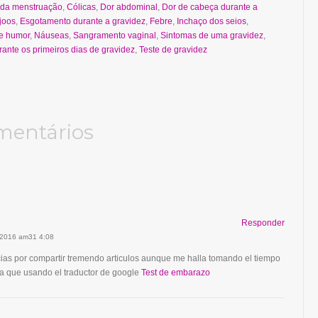
 da menstruação
,
Cólicas
,
Dor abdominal
,
Dor de cabeça durante a
joos
,
Esgotamento durante a gravidez
,
Febre
,
Inchaço dos seios
,
e humor
,
Náuseas
,
Sangramento vaginal
,
Sintomas de uma gravidez
,
ante os primeiros dias de gravidez
,
Teste de gravidez
mentários
Responder
 2016 am31 4:08
as por compartir tremendo articulos aunque me halla tomando el tiempo
a que usando el traductor de google
Test de embarazo