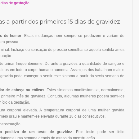
s a partir dos primeiros 15 dias de gravidez
s de humor
. Estas mudanças nem sempre se produzem e variam de
ara pessoa.
minal. Inchaço ou sensação de pressão semelhante aquela sentida antes
ruação.
de urinar frequentemente. Durante a gravidez a quantidade de sangue e
quidos em todo o corpo humano aumenta. Assim, os rins trabalham mais e
gravida pode começar a sentir este sintoma a partir da sexta semana de
dor de cabeça ou cólicas
. Estes sintomas manifestam-se, normalmente,
o primeiro mês de gravidez. Contudo, algumas mulheres podem senti-los
nício da gestação.
ura corporal elevada. A temperatura corporal de uma mulher gravida
meio grau e mantem-se elevada durante 18 dias consecutivos.
menstruação.
do positivo de um teste de gravidez
. Este teste pode ser feito
damente uma semana depois do atraso da menstruação.