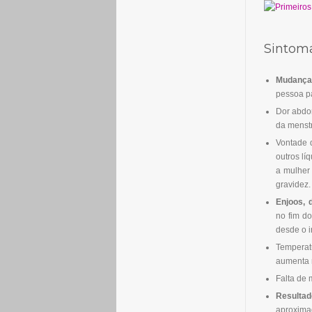
Sintoma
Mudança
pessoa p
Dor abdo
da menst
Vontade 
outros lí
a mulher 
gravidez.
Enjoos, 
no fim d
desde o i
Temperat
aumenta 
Falta de 
Resulta
aproxima