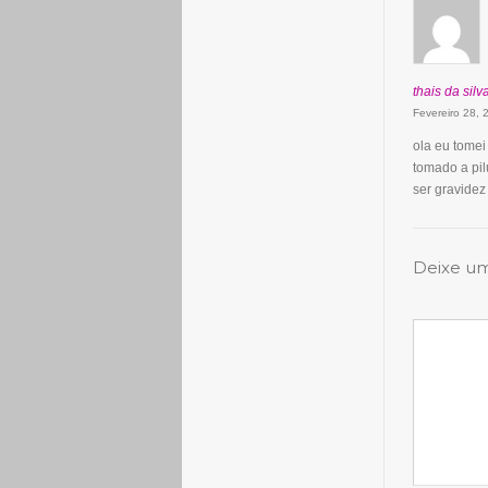
thais da silv
Fevereiro 28,
ola eu tomei
tomado a pi
ser gravidez 
Deixe u