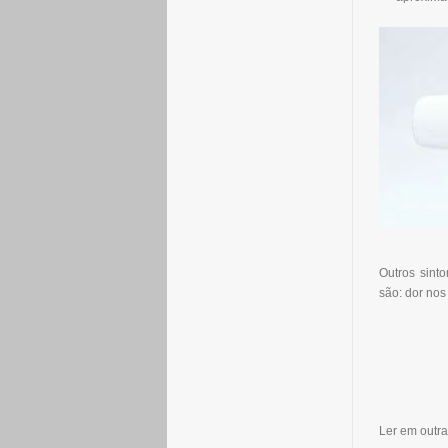
Outros sint
são: dor nos 
Ler em outra