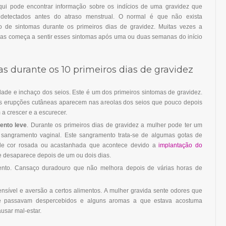
qui pode encontrar informação sobre os indícios de uma gravidez que
detectados antes do atraso menstrual. O normal é que não exista
o de sintomas durante os primeiros dias de gravidez. Muitas vezes a
as começa a sentir esses sintomas após uma ou duas semanas do início
s durante os 10 primeiros dias de gravidez
dade e inchaço dos seios. Este é um dos primeiros sintomas de gravidez.
 erupções cutâneas aparecem nas areolas dos seios que pouco depois
a crescer e a escurecer.
ento leve
. Durante os primeiros dias de gravidez a mulher pode ter um
sangramento vaginal. Este sangramento trata-se de algumas gotas de
e cor rosada ou acastanhada que acontece devido a
implantação do
 desaparece depois de um ou dois dias.
nto. Cansaço duradouro que não melhora depois de várias horas de
ensível e aversão a certos alimentos. A mulher gravida sente odores que
e passavam despercebidos e alguns aromas a que estava acostuma
usar mal-estar.