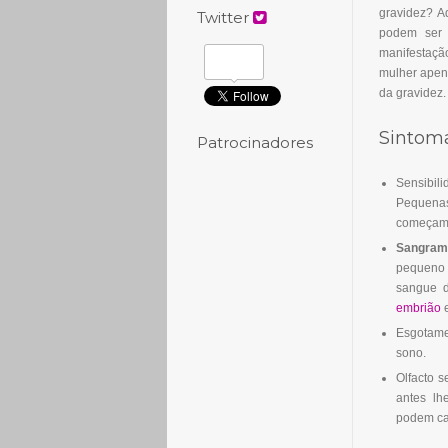
gravidez? A
Twitter
podem ser 
manifestaçã
mulher apen
da gravidez.
Sintoma
Patrocinadores
Sensibili
Pequenas
começam 
Sangram
pequeno 
sangue d
embrião
e
Esgotame
sono.
Olfacto s
antes lh
podem ca