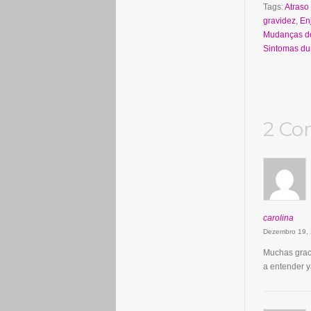
Tags:
Atraso
gravidez
,
En
Mudanças d
Sintomas dur
2 Co
carolina
Dezembro 19,
Muchas graci
a entender y