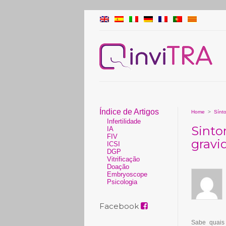
Índice de Artigos
Home
>
Sínt
Infertilidade
Sinto
IA
FIV
gravi
ICSI
DGP
Vitrificação
Doação
Embryoscope
Psicologia
Facebook
Sabe quais