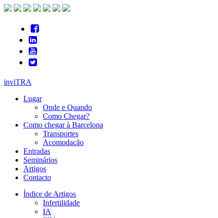
inviTRA
Lugar
Onde e Quando
Como Chegar?
Como chegar à Barcelona
Transportes
Acomodação
Entradas
Seminários
Artigos
Contacto
Índice de Artigos
Infertilidade
IA