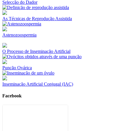
Selecção do Dador
As Técnicas de Reprodução Assistida
Astenozoospermia
O Processo de Inseminação Artificial
Punção Ovárica
Inseminação Artificial Conjugal (IAC)
Facebook