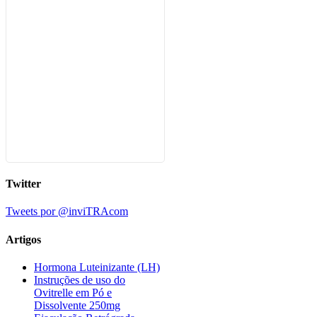
Twitter
Tweets por @inviTRAcom
Artigos
Hormona Luteinizante (LH)
Instruções de uso do
Ovitrelle em Pó e
Dissolvente 250mg