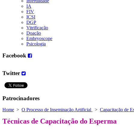
Infertilidade
IA
FIV
ICSI
DGP
Vitrificação
Doação
Embryoscope
Psicologia
Facebook
Twitter
Patrocinadores
Home
>
O Processo de Inseminação Artificial
>
Capacitação de E
Técnicas de Capacitação do Esperma