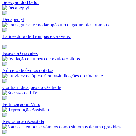
Selecção do Dador
Decapeptyl
Laqueadura de Trompas e Gravidez
Fases da Gravidez
Número de óvulos obtidos
Contra-indicações do Ovitrelle
Fertilização in Vitro
Reprodução Assistida