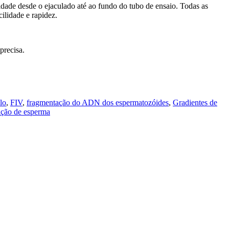
dade desde o ejaculado até ao fundo do tubo de ensaio. Todas as
lidade e rapidez.
precisa.
lo
,
FIV
,
fragmentação do ADN dos espermatozóides
,
Gradientes de
tação de esperma