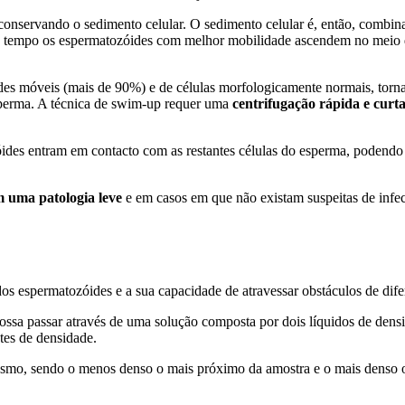
conservando o sedimento celular. O sedimento celular é, então, combina
 tempo os espermatozóides com melhor mobilidade ascendem no meio de c
des móveis (mais de 90%) e de células morfologicamente normais, torn
 esperma. A técnica de swim-up requer uma
centrifugação rápida e curt
ides entram em contacto com as restantes células do esperma, podendo 
 uma patologia leve
e em casos em que não existam suspeitas de inf
os espermatozóides e a sua capacidade de atravessar obstáculos de dife
ssa passar através de uma solução composta por dois líquidos de densid
ntes de densidade.
smo, sendo o menos denso o mais próximo da amostra e o mais denso o q