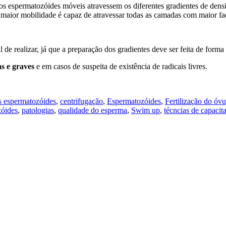
os espermatozóides móveis atravessem os diferentes gradientes de densi
ior mobilidade é capaz de atravessar todas as camadas com maior faci
 de realizar, já que a preparação dos gradientes deve ser feita de forma 
s e graves
e em casos de suspeita de existência de radicais livres.
s espermatozóides
,
centrifugação
,
Espermatozóides
,
Fertilização do óvu
zóides
,
patologias
,
qualidade do esperma
,
Swim up
,
técncias de capaci