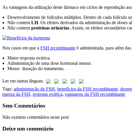
As vantagens da utilização deste fármaco em ciclos de reprodução assi
Desenvolvimento de folículos múltiplos. Dentro de cada folículo u
Não contem
LH
. Os efeitos derivados da administração de doses a
Não contem
proteínas urinárias
. Assim, os efeitos secundários c
Nos casos em que a
FSH recombinante
é administrada, para além das
Maior resposta ovárica.
Administração de uma dose hormonal menor.
Menor duração do tratamento.
Ler em outras línguas:
Tags:
administração de FSH
,
benefícios da FSH recombinante
,
desenv
pureza da FSH
,
resposta ovárica
,
vantagens da FSH recombinante
Sem Comentários
Não existem comentários neste post
Deixe um comentário