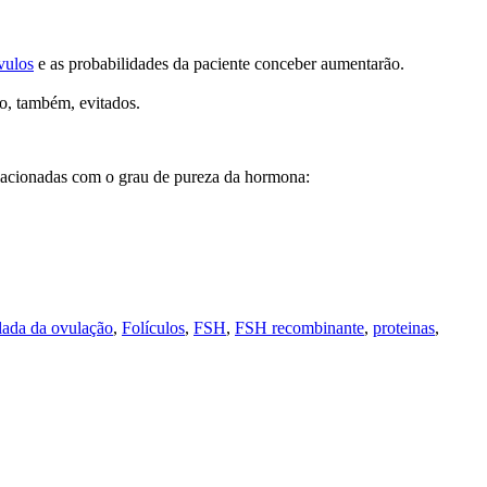
vulos
e as probabilidades da paciente conceber aumentarão.
ão, também, evitados.
elacionadas com o grau de pureza da hormona:
lada da ovulação
,
Folículos
,
FSH
,
FSH recombinante
,
proteinas
,