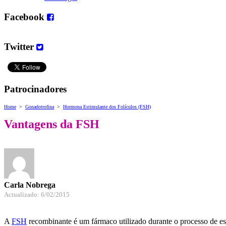
Facebook
Twitter
Patrocinadores
Home
>
Gonadotrofina
>
Hormona Estimulante dos Folículos (FSH)
Vantagens da FSH
Carla Nobrega
Actualizado: 6/02/2015
A
FSH
recombinante é um fármaco utilizado durante o processo de e