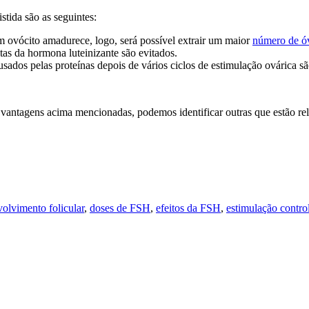
stida são as seguintes:
m ovócito amadurece, logo, será possível extrair um maior
número de ó
ltas da hormona luteinizante são evitados.
ausados pelas proteínas depois de vários ciclos de estimulação ovárica s
 vantagens acima mencionadas, podemos identificar outras que estão r
olvimento folicular
,
doses de FSH
,
efeitos da FSH
,
estimulação contro