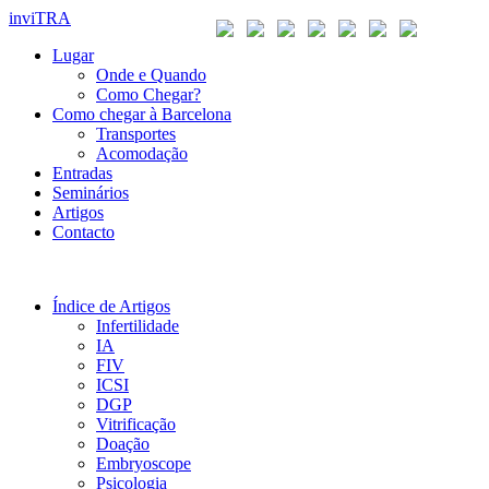
inviTRA
Lugar
Onde e Quando
Como Chegar?
Como chegar à Barcelona
Transportes
Acomodação
Entradas
Seminários
Artigos
Contacto
Índice de Artigos
Infertilidade
IA
FIV
ICSI
DGP
Vitrificação
Doação
Embryoscope
Psicologia