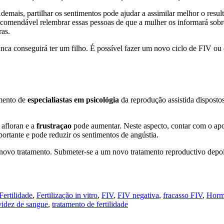
demais, partilhar os sentimentos pode ajudar a assimilar melhor o resul
recomendável relembrar essas pessoas de que a mulher os informará sobre
ras.
nca conseguirá ter um filho. É possível fazer um novo ciclo de FIV ou 
mento de
especialiastas em psicológia
da reprodução assistida dispostos
 afloran e a
frustraçao
pode aumentar. Neste aspecto, contar com o apoi
portante e pode reduzir os sentimentos de angústia.
 novo tratamento. Submeter-se a um novo tratamento reproductivo depoi
Fertilidade
,
Fertilização in vitro
,
FIV
,
FIV negativa
,
fracasso FIV
,
Horm
avidez de sangue
,
tratamento de fertilidade