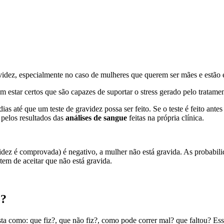
avidez, especialmente no caso de mulheres que querem ser mães e estão
em estar certos que são capazes de suportar o stress gerado pelo tratam
as até que um teste de gravidez possa ser feito. Se o teste é feito antes
 pelos resultados das
análises de sangue
feitas na própria clínica.
ez é comprovada) é negativo, a mulher não está gravida. As probabilid
 tem de aceitar que não está gravida.
o?
a como: que fiz?, que não fiz?, como pode correr mal? que faltou? Ess