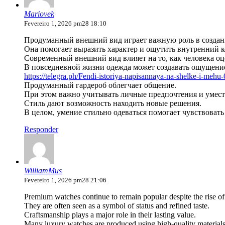
Mariovek
Fevereiro 1, 2026 pm28 18:10
Продуманный внешний вид играет важную роль в создан
Она помогает выразить характер и ощутить внутренний 
Современный внешний вид влияет на то, как человека о
В повседневной жизни одежда может создавать ощущение
https://telegra.ph/Fendi-istoriya-napisannaya-na-shelke-i-mehu
Продуманный гардероб облегчает общение.
При этом важно учитывать личные предпочтения и умест
Стиль дают возможность находить новые решения.
В целом, умение стильно одеваться помогает чувствовать
Responder
WilliamMus
Fevereiro 1, 2026 pm28 21:06
Premium watches continue to remain popular despite the rise of
They are often seen as a symbol of status and refined taste.
Craftsmanship plays a major role in their lasting value.
Many luxury watches are produced using high-quality materials