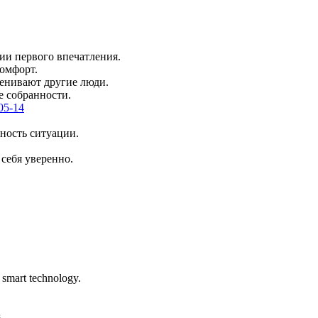
ии первого впечатления.
комфорт.
ценивают другие люди.
 собранности.
-05-14
ность ситуации.
 себя уверенно.
 smart technology.
.