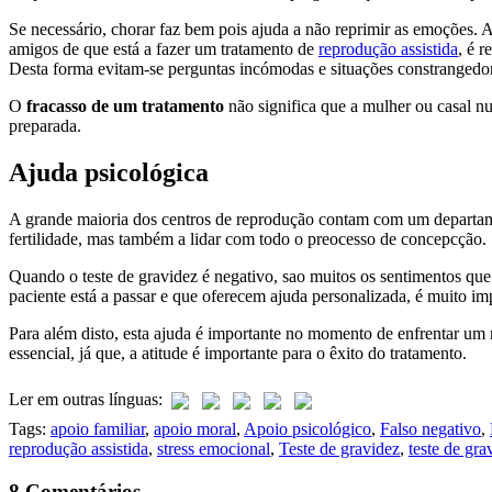
Se necessário, chorar faz bem pois ajuda a não reprimir as emoções. A
amigos de que está a fazer um tratamento de
reprodução assistida
, é 
Desta forma evitam-se perguntas incómodas e situações constrangedo
O
fracasso de um tratamento
não significa que a mulher ou casal nu
preparada.
Ajuda psicológica
A grande maioria dos centros de reprodução contam com um departa
fertilidade, mas também a lidar com todo o preocesso de concepcção.
Quando o teste de gravidez é negativo, sao muitos os sentimentos que
paciente está a passar e que oferecem ajuda personalizada, é muito im
Para além disto, esta ajuda é importante no momento de enfrentar um
essencial, já que, a atitude é importante para o êxito do tratamento.
Ler em outras línguas:
Tags:
apoio familiar
,
apoio moral
,
Apoio psicológico
,
Falso negativo
,
reprodução assistida
,
stress emocional
,
Teste de gravidez
,
teste de gr
8 Comentários