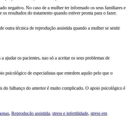
tado negativo. No caso de a mulher ter informado os seus familiares e
 os resultados do tratamento quando estiver pronta para o fazer.
de outra técnica de reprodução assistida quando a mulher se sentir
 a ajudar os pacientes, nao só a aceitar os seus problemas de
o psicológico de especialistas que entedem aquilo pelo que o
s do falhanço do anterior é muito complicado. O apoio psicológico é
onas
,
Reprodução assistida
,
stress e infertilidade
,
stress em