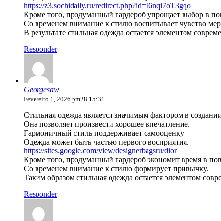
https://z3.sochidaily.ru/redirect.php?id=I6nqi7oT3gqo
Кроме того, продуманный гардероб упрощает выбор в по
Со временем внимание к стилю воспитывает чувство мер
В результате стильная одежда остается элементом соврем
Responder
Georgesaw
Fevereiro 1, 2026 pm28 15:31
Стильная одежда является значимым фактором в создании
Она позволяет произвести хорошее впечатление.
Гармоничный стиль поддерживает самооценку.
Одежда может быть частью первого восприятия.
https://sites.google.com/view/designerbagsru/dior
Кроме того, продуманный гардероб экономит время в по
Со временем внимание к стилю формирует привычку.
Таким образом стильная одежда остается элементом совр
Responder