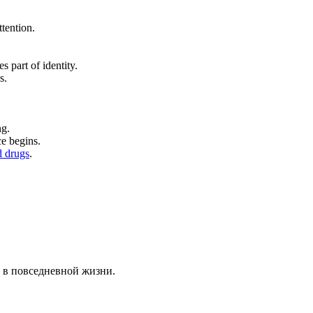
ttention.
s part of identity.
s.
ng.
e begins.
d drugs
.
 в повседневной жизни.