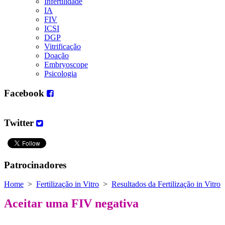
Infertilidade
IA
FIV
ICSI
DGP
Vitrificação
Doação
Embryoscope
Psicologia
Facebook
Twitter
Patrocinadores
Home
>
Fertilização in Vitro
>
Resultados da Fertilização in Vitro
Aceitar uma FIV negativa