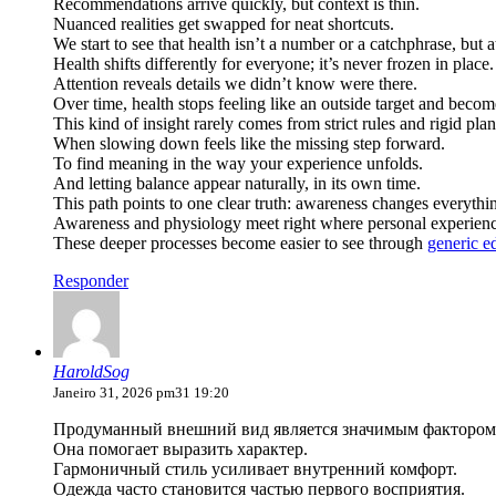
Recommendations arrive quickly, but context is thin.
Nuanced realities get swapped for neat shortcuts.
We start to see that health isn’t a number or a catchphrase, but a
Health shifts differently for everyone; it’s never frozen in place.
Attention reveals details we didn’t know were there.
Over time, health stops feeling like an outside target and become
This kind of insight rarely comes from strict rules and rigid plan
When slowing down feels like the missing step forward.
To find meaning in the way your experience unfolds.
And letting balance appear naturally, in its own time.
This path points to one clear truth: awareness changes everythi
Awareness and physiology meet right where personal experienc
These deeper processes become easier to see through
generic e
Responder
HaroldSog
Janeiro 31, 2026 pm31 19:20
Продуманный внешний вид является значимым фактором
Она помогает выразить характер.
Гармоничный стиль усиливает внутренний комфорт.
Одежда часто становится частью первого восприятия.