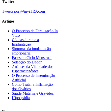
Twitter
Tweets por @inviTRAcom
Artigos
O Processo da Fertilização In
Vitro
Cólicas durante a
Implantação
Sintomas da implantação
embrionária
Fases do Ciclo Menstrual
Selecção do Dador
Análises da Vitalidade dos
Espermatozóides
O Processo de Inseminação
Artificial
Como Tratar a Inflamação
dos Ovários
Saúde Materna e Gravidez
Hipospádia