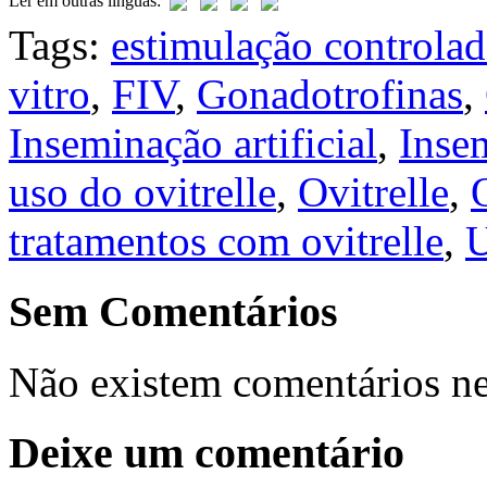
Ler em outras línguas:
Tags:
estimulação controla
vitro
,
FIV
,
Gonadotrofinas
,
Inseminação artificial
,
Insem
uso do ovitrelle
,
Ovitrelle
,
tratamentos com ovitrelle
,
U
Sem Comentários
Não existem comentários ne
Deixe um comentário