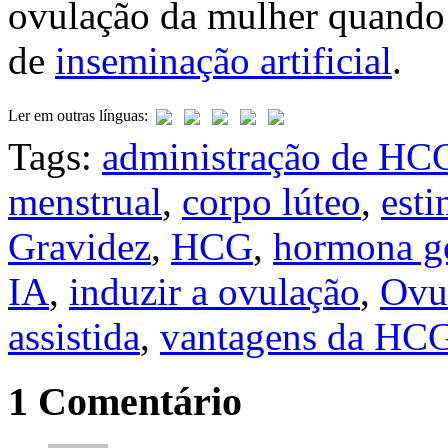
ovulação da mulher quando e
de
inseminação artificial
.
Ler em outras línguas:
Tags:
administração de HC
menstrual
,
corpo lúteo
,
esti
Gravidez
,
HCG
,
hormona go
IA
,
induzir a ovulação
,
Ovu
assistida
,
vantagens da HC
1 Comentário