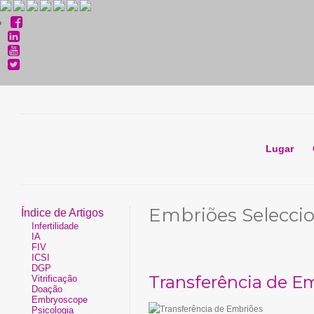
Lugar
Embriões Selecci
Índice de Artigos
Infertilidade
IA
FIV
ICSI
DGP
Transferência de E
Vitrificação
Doação
Embryoscope
Psicologia