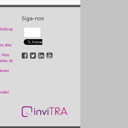
Siga-nos
tificial
os dias
 Vitro
antes do
Sémen
videz