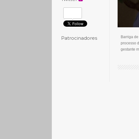
Barriga de
Patrocinadores
processo d
gestante m