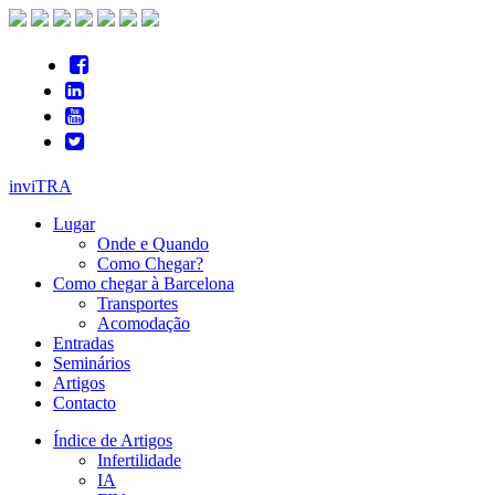
inviTRA
Lugar
Onde e Quando
Como Chegar?
Como chegar à Barcelona
Transportes
Acomodação
Entradas
Seminários
Artigos
Contacto
Índice de Artigos
Infertilidade
IA