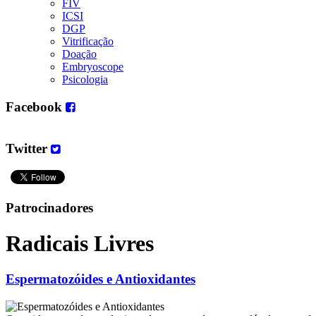
FIV
ICSI
DGP
Vitrificação
Doação
Embryoscope
Psicologia
Facebook
Twitter
Patrocinadores
Radicais Livres
Espermatozóides e Antioxidantes