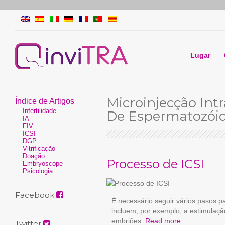
Lugar
Microinjecção Int
Índice de Artigos
Infertilidade
De Espermatozói
IA
FIV
ICSI
DGP
Vitrificação
Doação
Processo de ICSI
Embryoscope
Psicologia
Facebook
É necessário seguir vários pasos p
incluem, por exemplo, a estimulaçã
embriões.
Read more
Twitter